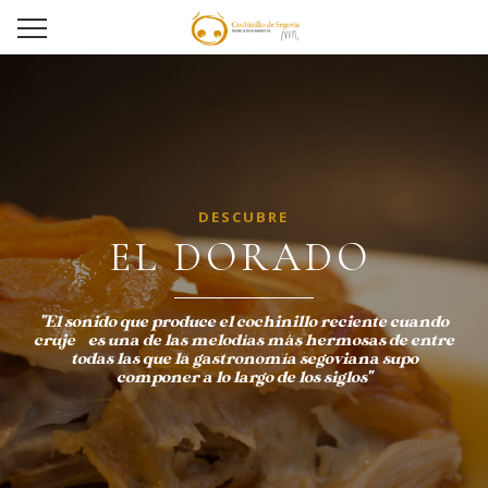
D
E
S
C
U
B
R
E
"El sonido que produce el cochinillo reciente cuando
cruje es una de las melodías más hermosas de entre
todas las que la gastronomía segoviana supo
componer a lo largo de los siglos"